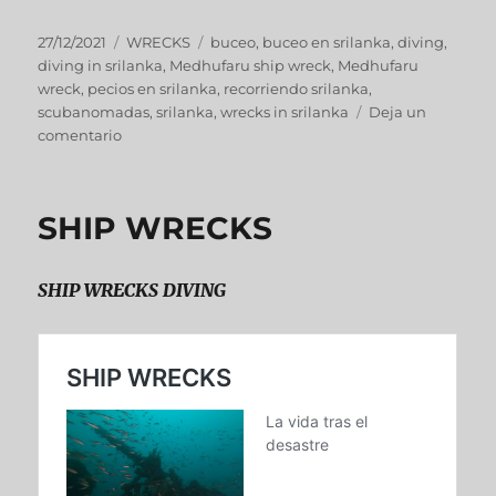
27/12/2021
WRECKS
buceo
,
buceo en srilanka
,
diving
,
diving in srilanka
,
Medhufaru ship wreck
,
Medhufaru
wreck
,
pecios en srilanka
,
recorriendo srilanka
,
scubanomadas
,
srilanka
,
wrecks in srilanka
Deja un
comentario
SHIP WRECKS
SHIP WRECKS DIVING