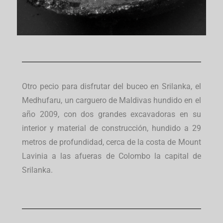
Otro pecio para disfrutar del buceo en Srilanka, el
Medhufaru, un carguero de Maldivas hundido en el
año 2009, con dos grandes excavadoras en su
interior y material de construcción, hundido a 29
metros de profundidad, cerca de la costa de Mount
Lavinia a las afueras de Colombo la capital de
Srilanka.