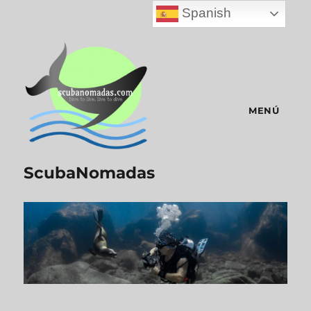
Spanish
MENÚ
ScubaNomadas