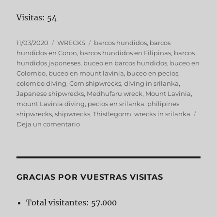
Visitas: 54
11/03/2020
WRECKS
barcos hundidos
,
barcos
hundidos en Coron
,
barcos hundidos en Filipinas
,
barcos
hundidos japoneses
,
buceo en barcos hundidos
,
buceo en
Colombo
,
buceo en mount lavinia
,
buceo en pecios
,
colombo diving
,
Corn shipwrecks
,
diving in srilanka
,
Japanese shipwrecks
,
Medhufaru wreck
,
Mount Lavinia
,
mount Lavinia diving
,
pecios en srilanka
,
philipines
shipwrecks
,
shipwrecks
,
Thistlegorm
,
wrecks in srilanka
Deja un comentario
GRACIAS POR VUESTRAS VISITAS
Total visitantes:
57.000