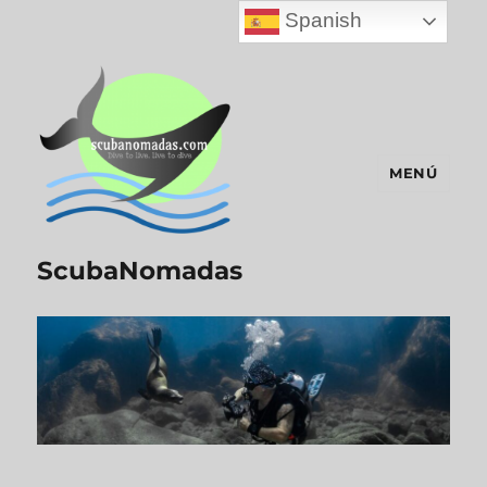
Spanish
MENÚ
ScubaNomadas