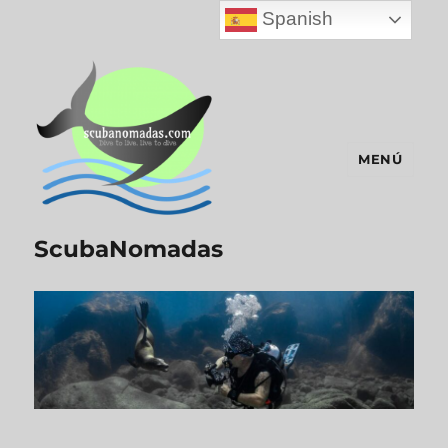
Spanish
MENÚ
ScubaNomadas