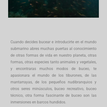
Cuando decides bucear e introducirte en el mundo
submarino abres muchas puertas al conocimiento
de otras formas de vida en nuestro planeta, otras
formas, otras especies tanto animales y vegetales,
y encontraras muchos modos de buceo, te
apasionara el mundo de los tiburones, de las
mantarrayas, de los pequeños nudibranquios y
otros seres minúsculos, buceo recreativo, buceo
técnico, otra forma fascinante de buceo son las
inmersiones en barcos hundidos.