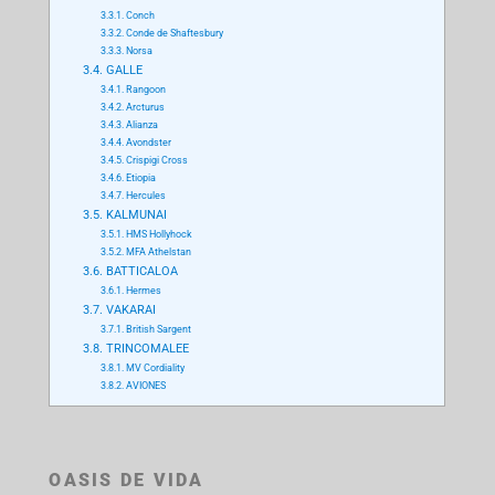
3.3.1.
Conch
3.3.2.
Conde de Shaftesbury
3.3.3.
Norsa
3.4.
GALLE
3.4.1.
Rangoon
3.4.2.
Arcturus
3.4.3.
Alianza
3.4.4.
Avondster
3.4.5.
Crispigi Cross
3.4.6.
Etiopia
3.4.7.
Hercules
3.5.
KALMUNAI
3.5.1.
HMS Hollyhock
3.5.2.
MFA Athelstan
3.6.
BATTICALOA
3.6.1.
Hermes
3.7.
VAKARAI
3.7.1.
British Sargent
3.8.
TRINCOMALEE
3.8.1.
MV Cordiality
3.8.2.
AVIONES
OASIS DE VIDA