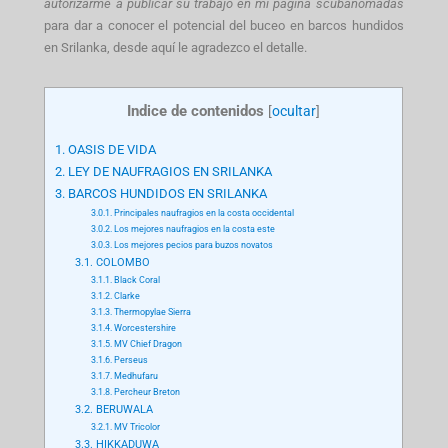
autorizarme a publicar su trabajo en mi pagina scubanomadas
para dar a conocer el potencial del buceo en barcos hundidos
en Srilanka, desde aquí le agradezco el detalle.
Indice de contenidos
[
ocultar
]
1.
OASIS DE VIDA
2.
LEY DE NAUFRAGIOS EN SRILANKA
3.
BARCOS HUNDIDOS EN SRILANKA
3.0.1.
Principales naufragios en la costa occidental
3.0.2.
Los mejores naufragios en la costa este
3.0.3.
Los mejores pecios para buzos novatos
3.1.
COLOMBO
3.1.1.
Black Coral
3.1.2.
Clarke
3.1.3.
Thermopylae Sierra
3.1.4.
Worcestershire
3.1.5.
MV Chief Dragon
3.1.6.
Perseus
3.1.7.
Medhufaru
3.1.8.
Percheur Breton
3.2.
BERUWALA
3.2.1.
MV Tricolor
3.3.
HIKKADUWA