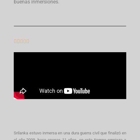
buenas inmersiones.





Srilanka estuvo inmersa en una dura guerra civil que finalizó en
el año 2009, hace apenas 11 años, en este tiempo empieza a