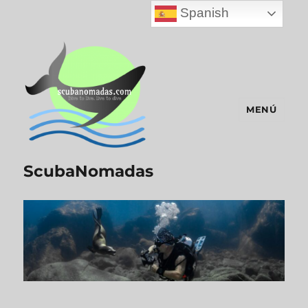
Spanish
MENÚ
ScubaNomadas