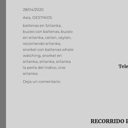
Publicado
28/04/2020
el
Categorías
Asia
,
DESTINOS
Etiquetas
ballenas en Srilanka
,
buceo con ballenas
,
buceo
en srilanka
,
ceilan
,
ceylan
,
recorriendo srilanka
,
snorkel con ballenas whale
watching
,
snorkel en
srilanka
,
srilanka
,
srilanka
Tel
la perla del indico
,
vive
srilanka
en
Deja un comentario
SRILANKA
RECORRIDO 