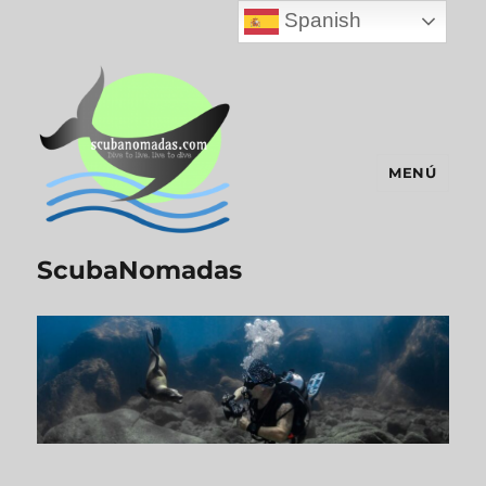
Spanish
MENÚ
ScubaNomadas