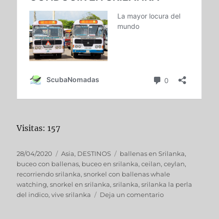
Visitas: 157
Publicado
Categorías
Etiquetas
28/04/2020
Asia
,
DESTINOS
ballenas en Srilanka
,
el
buceo con ballenas
,
buceo en srilanka
,
ceilan
,
ceylan
,
recorriendo srilanka
,
snorkel con ballenas whale
watching
,
snorkel en srilanka
,
srilanka
,
srilanka la perla
en
del indico
,
vive srilanka
Deja un comentario
SRILANKA