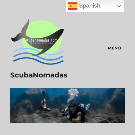
Spanish
MENÚ
ScubaNomadas