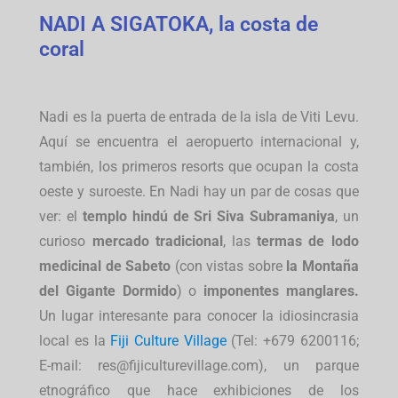
NADI A SIGATOKA, la costa de
coral
Nadi es la puerta de entrada de la isla de Viti Levu.
Aquí se encuentra el aeropuerto internacional y,
también, los primeros resorts que ocupan la costa
oeste y suroeste. En Nadi hay un par de cosas que
ver: el
templo hindú de Sri Siva Subramaniya
, un
curioso
mercado tradicional
, las
termas de lodo
medicinal de Sabeto
(con vistas sobre
la Montaña
del Gigante Dormido
) o
imponentes manglares.
Un lugar interesante para conocer la idiosincrasia
local es la
Fiji Culture Village
(Tel: +679 6200116;
E-mail: res@fijiculturevillage.com), un parque
etnográfico que hace exhibiciones de los