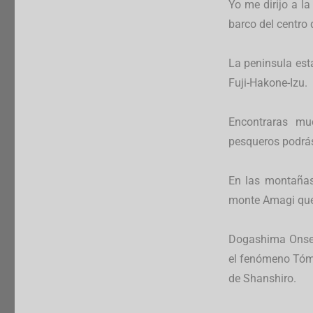
Yo me dirijo a l
barco del centro 
La peninsula est
Fuji-Hakone-Izu.
Encontraras mu
pesqueros podrás
En las montañas
monte Amagi que 
Dogashima Onsen 
el fenómeno Tómb
de Shanshiro.