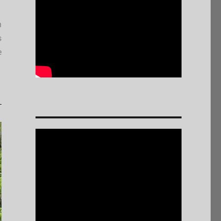
n
s
e