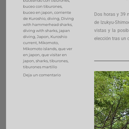
buceando con tiburones
,
buceo con tiburones
,
buceo en japon
,
corriente
Dos horas y 39 m
de Kuroshio
,
diving
,
Diving
de Izukyu-Shimod
with hammerhead sharks
,
vistas y la posi
diving with sharks
,
japan
diving
,
Japon
,
Kuroshio
elección tras un 
current
,
Mikomoto
,
Mikomoto islands
,
que ver
en japon
,
que visitar en
japon
,
sharks
,
tiburones
,
tiburones martillo
Deja un comentario