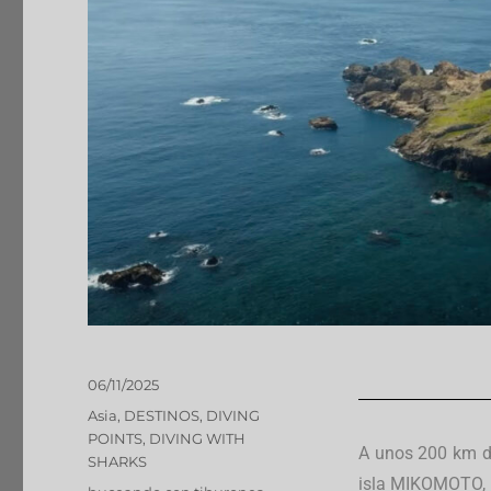
06/11/2025
Asia
,
DESTINOS
,
DIVING
POINTS
,
DIVING WITH
A unos 200 km de
SHARKS
isla MIKOMOTO, u