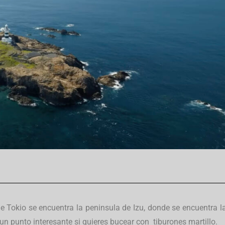
 Tokio se encuentra la peninsula de Izu, donde se encuentra l
n punto interesante si quieres bucear con tiburones martillo.