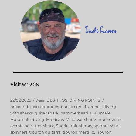
Iñaki Larrea
Visitas: 268
22/02/2025
Asia
,
DESTINOS
,
DIVING POINTS
buceando con tiburones
,
buceo con tiburones
,
diving
with sharks
,
guitar shark
,
hammerhead
,
Hulumale
,
Hulumale diving
,
Maldivas
,
Maldivas sharks
,
nurse shark
,
ocanic back tips shark
,
Shark tank
,
sharks
,
spinner shark
,
spinners
,
tiburón guitarra
,
tiburón martillo
,
Tiburon