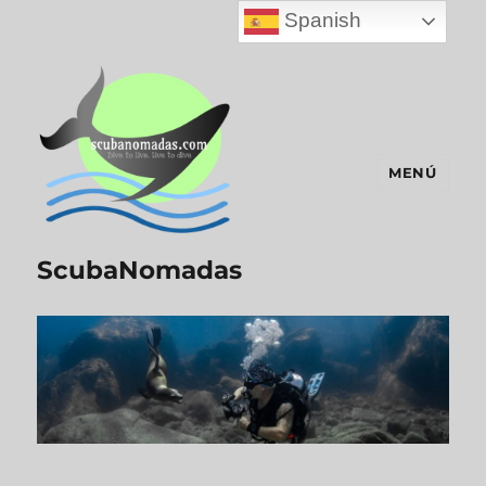
Spanish
MENÚ
ScubaNomadas