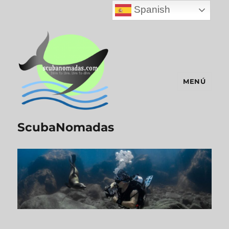
Spanish
MENÚ
ScubaNomadas