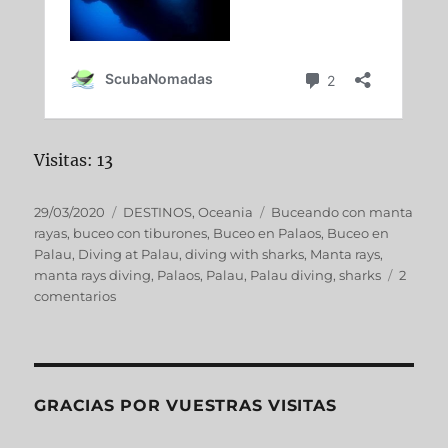
Visitas: 13
29/03/2020
DESTINOS
,
Oceania
Buceando con manta
rayas
,
buceo con tiburones
,
Buceo en Palaos
,
Buceo en
Palau
,
Diving at Palau
,
diving with sharks
,
Manta rays
,
manta rays diving
,
Palaos
,
Palau
,
Palau diving
,
sharks
2
comentarios
GRACIAS POR VUESTRAS VISITAS