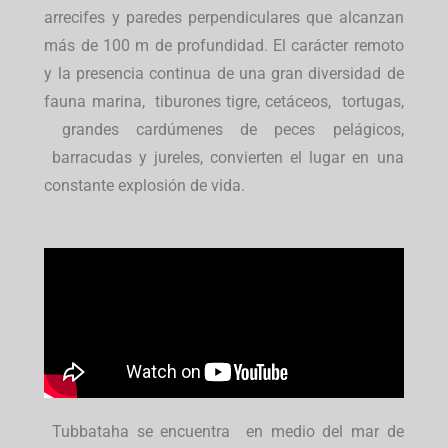
arrecifes y paredes perpendiculares que alcanzan
más de 100 m de profundidad.
El carácter remoto
y la presencia continua de una gran diversidad de
fauna marina, tiburones tigre, cetáceos, tortugas,
grandes cardúmenes de peces pelágicos,
barracudas y jureles, convierten el lugar en una
constante explosión de vida.
Tubbataha se encuentra en medio del mar de