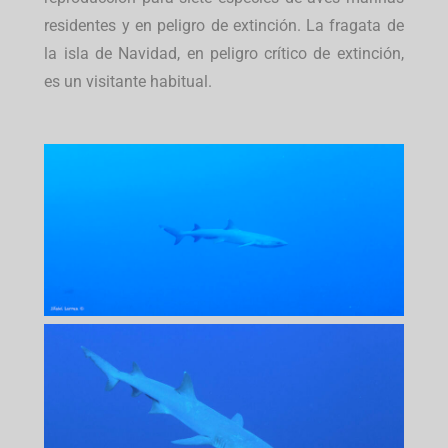
residentes y en peligro de extinción. La fragata de
la isla de Navidad, en peligro crítico de extinción,
es un visitante habitual.