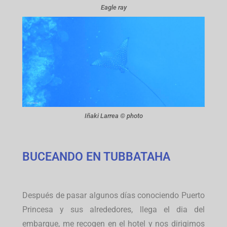
Eagle ray
Iñaki Larrea © photo
BUCEANDO EN TUBBATAHA
Después de pasar algunos días conociendo Puerto
Princesa y sus alrededores, llega el dia del
embarque, me recogen en el hotel y nos dirigimos