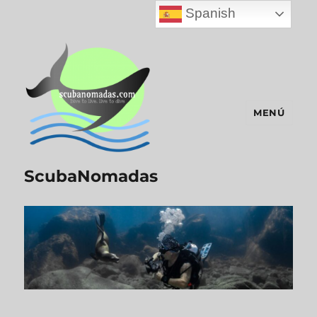
Spanish
MENÚ
ScubaNomadas