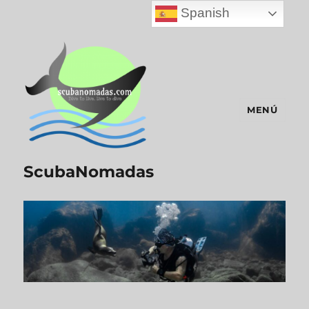
Spanish
MENÚ
ScubaNomadas