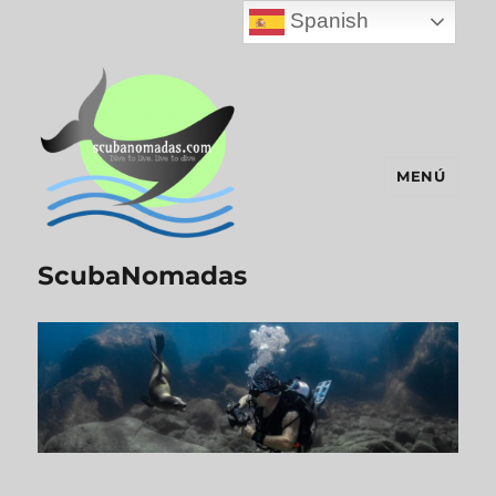
Spanish
MENÚ
ScubaNomadas