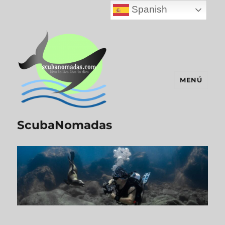
Spanish
MENÚ
ScubaNomadas