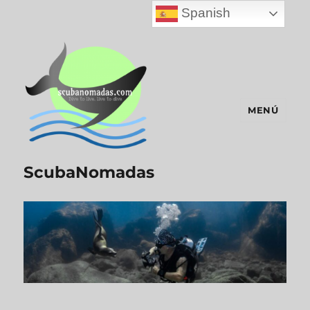
Spanish
MENÚ
ScubaNomadas