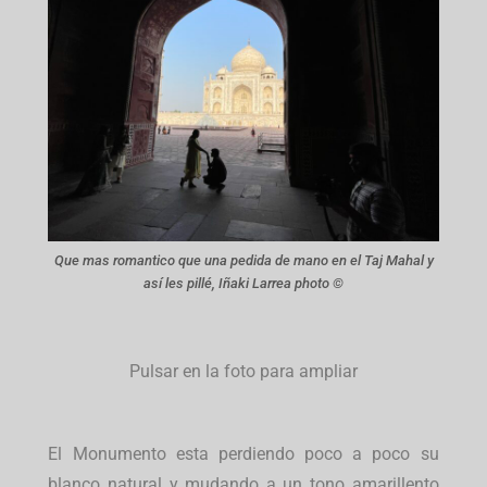
Que mas romantico que una pedida de mano en el Taj Mahal y
así les pillé, Iñaki Larrea photo ©
Pulsar en la foto para ampliar
El Monumento esta perdiendo poco a poco su
blanco natural y mudando a un tono amarillento