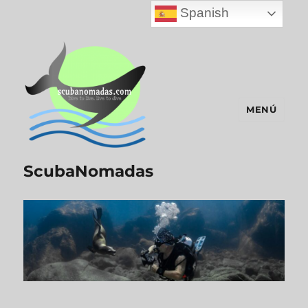
Spanish
MENÚ
ScubaNomadas