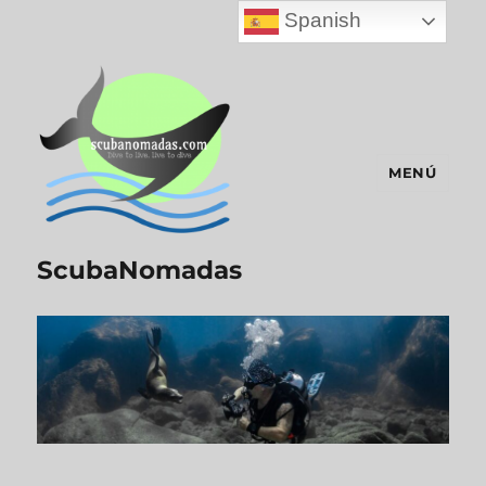
Spanish
MENÚ
ScubaNomadas