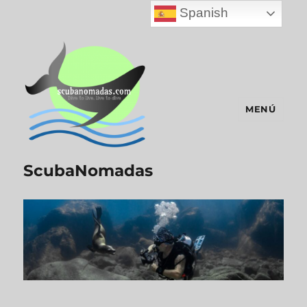
Spanish
MENÚ
ScubaNomadas