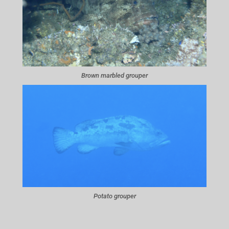
Brown marbled grouper
Potato grouper