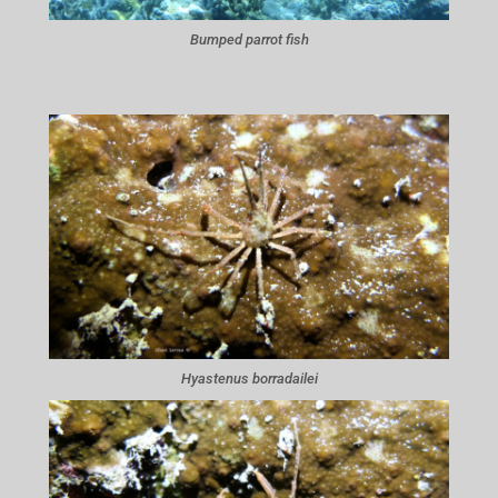
Bumped parrot fish
Hyastenus borradailei