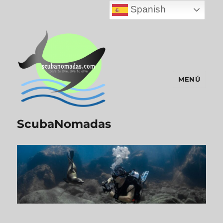
Spanish
MENÚ
ScubaNomadas