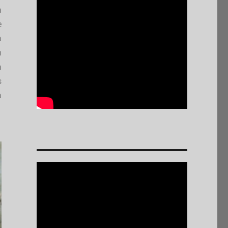
a
e
a
n
a
s
a