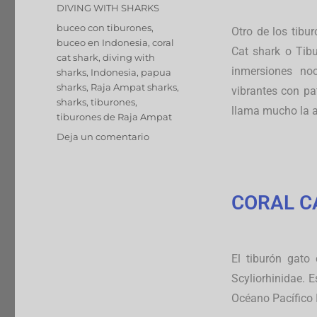
DIVING WITH SHARKS
buceo con tiburones
,
Otro de los tib
buceo en Indonesia
,
coral
Cat shark o Tibu
cat shark
,
diving with
inmersiones no
sharks
,
Indonesia
,
papua
sharks
,
Raja Ampat sharks
,
vibrantes con pa
sharks
,
tiburones
,
llama mucho la a
tiburones de Raja Ampat
Deja un comentario
CORAL C
El tiburón gato 
Scyliorhinidae.
E
Océano Pacífico 