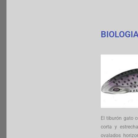
BIOLOGI
El tiburón gato c
corta y estrech
ovalados horizo