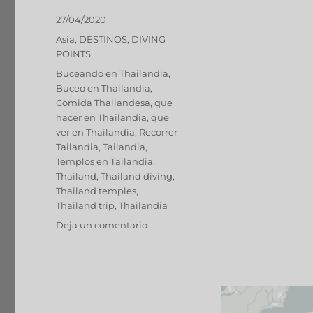
Publicado
27/04/2020
el
Categorías
Asia
,
DESTINOS
,
DIVING
POINTS
Etiquetas
Buceando en Thailandia
,
Buceo en Thailandia
,
Comida Thailandesa
,
que
hacer en Thailandia
,
que
ver en Thailandia
,
Recorrer
Tailandia
,
Tailandia
,
Templos en Tailandia
,
Thailand
,
Thailand diving
,
Thailand temples
,
Thailand trip
,
Thailandia
en
Deja un comentario
THAILANDIA