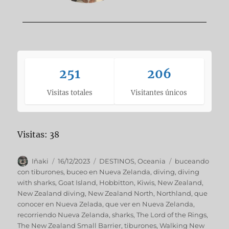
251
206
Visitas totales
Visitantes únicos
Visitas: 38
Iñaki
16/12/2023
DESTINOS
,
Oceania
buceando
con tiburones
,
buceo en Nueva Zelanda
,
diving
,
diving
with sharks
,
Goat Island
,
Hobbitton
,
Kiwis
,
New Zealand
,
New Zealand diving
,
New Zealand North
,
Northland
,
que
conocer en Nueva Zelada
,
que ver en Nueva Zelanda
,
recorriendo Nueva Zelanda
,
sharks
,
The Lord of the Rings
,
The New Zealand Small Barrier
,
tiburones
,
Walking New