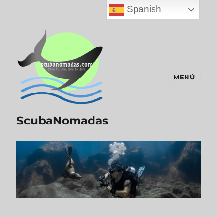
Spanish
MENÚ
ScubaNomadas