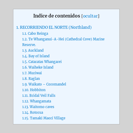
Indice de contenidos
[
ocultar
]
1.
RECORRIENDO EL NORTE (Northland)
1.1.
Cabo Reinga
1.2.
Te Whanganui-A-Hei (Cathedral Cove) Marine
Reserve.
1.3.
Auckland
1.4.
Bay of Island
1.5.
Cataratas Whangarei
1.6.
Waiheke Island
1.7.
Muriwai
1.8.
Raglan
1.9.
Waikato – Coromandel
1.10.
Hobbiton
1.11.
Bridal Veil Falls
1.12.
Whangamata
1.13.
Waitomo caves
1.14.
Rotorua
1.15.
Tamaki Maori Village