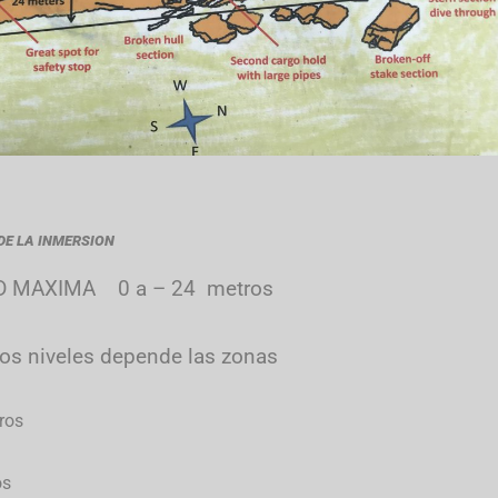
DE LA INMERSION
D MAXIMA
0 a – 24 metros
os niveles depende las zonas
ros
os