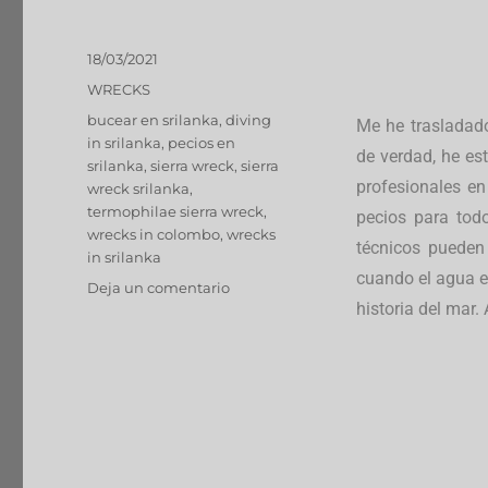
18/03/2021
WRECKS
bucear en srilanka
,
diving
Me he trasladado
in srilanka
,
pecios en
de verdad, he e
srilanka
,
sierra wreck
,
sierra
profesionales e
wreck srilanka
,
termophilae sierra wreck
,
pecios para tod
wrecks in colombo
,
wrecks
técnicos pueden
in srilanka
cuando el agua e
Deja un comentario
historia del mar.