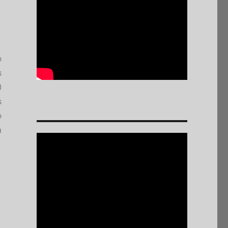
o
s
0
s
o
a