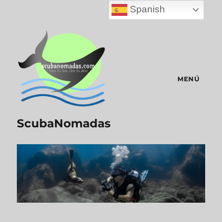
Spanish
MENÚ
ScubaNomadas