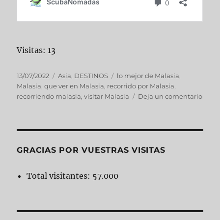
Visitas: 13
Publicado
Categorías
Etiquetas
13/07/2022
Asia
,
DESTINOS
lo mejor de Malasia
,
el
Malasia
,
que ver en Malasia
,
recorrido por Malasia
,
en
recorriendo malasia
,
visitar Malasia
Deja un comentario
MALA
GRACIAS POR VUESTRAS VISITAS
Total visitantes:
57.000