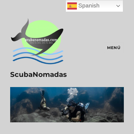
Spanish
MENÚ
ScubaNomadas