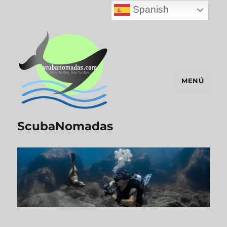
Spanish
MENÚ
ScubaNomadas