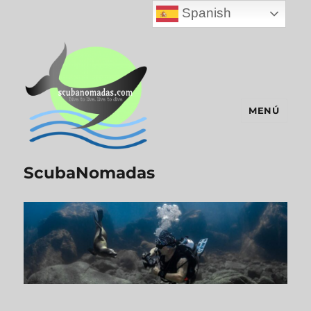
Spanish
MENÚ
ScubaNomadas