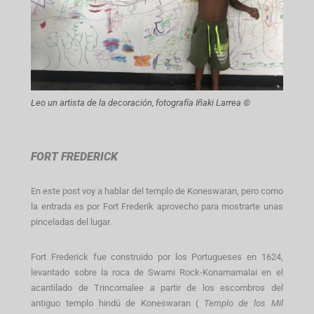
Leo un artista de la decoración, fotografía Iñaki Larrea ©
FORT FREDERICK
En este post voy a hablar del templo de Koneswaran, pero como
la entrada es por Fort Frederik aprovecho para mostrarte unas
pinceladas del lugar.
Fort Frederick fue construido por los Portugueses en 1624,
levantado sobre la roca de Swami Rock-Konamamalai en el
acantilado de Trincomalee a partir de los escombros del
antiguo templo hindú de Koneswaran (
Templo de los Mil