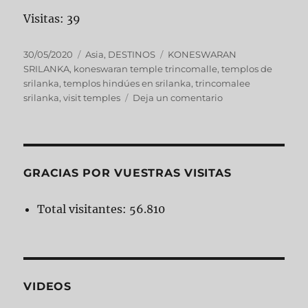
Visitas: 39
30/05/2020
Asia
,
DESTINOS
KONESWARAN
SRILANKA
,
koneswaran temple trincomalle
,
templos de
srilanka
,
templos hindúes en srilanka
,
trincomalee
srilanka
,
visit temples
Deja un comentario
GRACIAS POR VUESTRAS VISITAS
Total visitantes:
56.810
VIDEOS