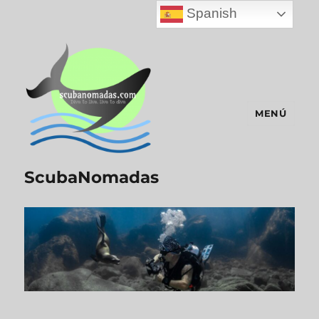
Spanish
MENÚ
ScubaNomadas