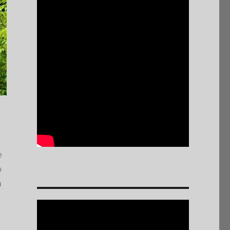
e
o
a
Reproductor
de
vídeo