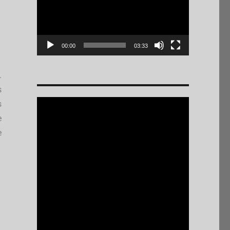
00:00
03:33
.
s
s
e
e