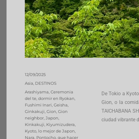
12/09/2025
Asia
,
DESTINOS
Arashiyama
,
Ceremonia
De Tokio a Kyoto,
del te
,
dormir en Ryokan
,
Gion, o la comid
Fushimi Inari
,
Geisha
,
TAICHABANA SHS 
Ginkakuji
,
Gion
,
Gion
neighbor
,
Japon
,
ciudad vibrante 
Kinkakuji
,
Kiyumizudera
,
Kyoto
,
lo mejor de Japon
,
Nara
,
Pontocho
,
que hacer