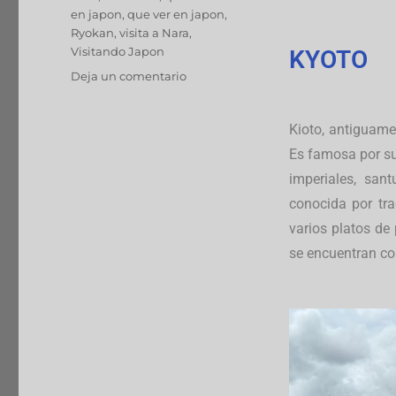
en japon
,
que ver en japon
,
Ryokan
,
visita a Nara
,
Visitando Japon
KYOTO
Deja un comentario
Kioto, antiguame
Es famosa por su
imperiales, san
conocida por tr
varios platos de 
se encuentran co