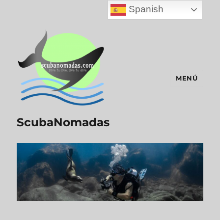
Spanish
MENÚ
ScubaNomadas