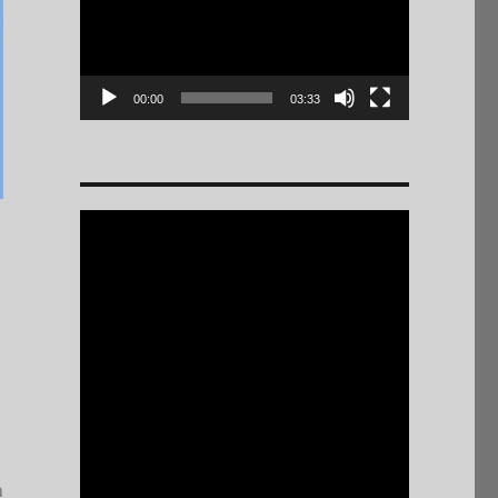
00:00
03:33
a