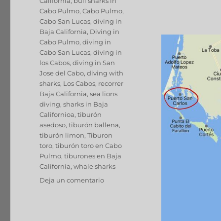
California
,
bull sharks in
Cabo Pulmo
,
Cabo Pulmo
,
Cabo San Lucas
,
diving in
Baja California
,
Diving in
Cabo Pulmo
,
diving in
Cabo San Lucas
,
diving in
los Cabos
,
diving in San
Jose del Cabo
,
diving with
sharks
,
Los Cabos
,
recorrer
Baja California
,
sea lions
diving
,
sharks in Baja
Californioa
,
tiburón
asedoso
,
tiburón ballena
,
tiburón limon
,
Tiburon
toro
,
tiburón toro en Cabo
Pulmo
,
tiburones en Baja
California
,
whale sharks
Deja un comentario