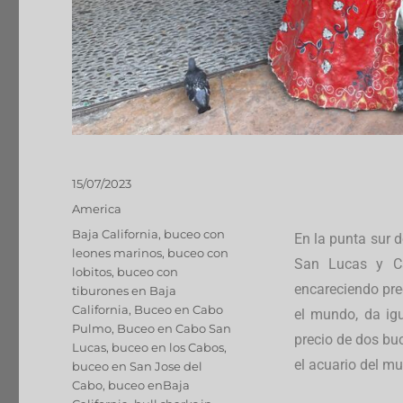
15/07/2023
America
Baja California
,
buceo con
En la punta sur 
leones marinos
,
buceo con
San Lucas y C
lobitos
,
buceo con
encareciendo pre
tiburones en Baja
California
,
Buceo en Cabo
el mundo, da igu
Pulmo
,
Buceo en Cabo San
precio de dos bu
Lucas
,
buceo en los Cabos
,
el acuario del m
buceo en San Jose del
Cabo
,
buceo enBaja