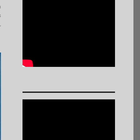
n
s
,