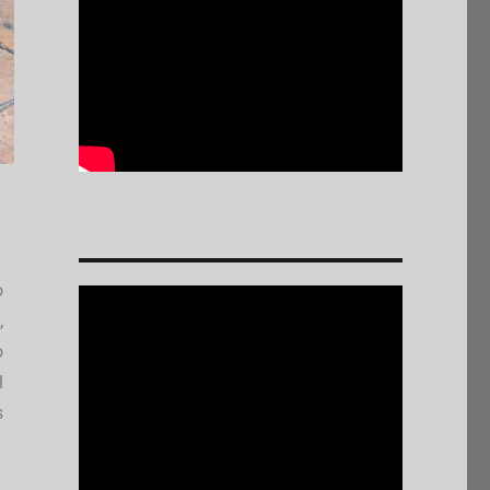
o
,
o
l
s