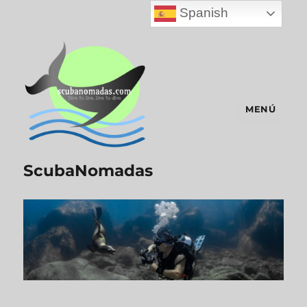
Spanish
MENÚ
ScubaNomadas