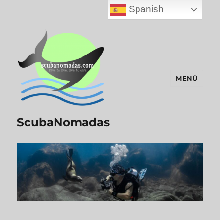
Spanish
MENÚ
ScubaNomadas