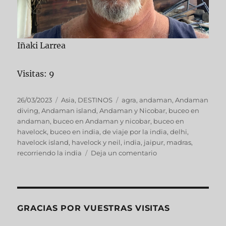
Iñaki Larrea
Visitas: 9
Publicado
Categorías
Etiquetas
26/03/2023
Asia
,
DESTINOS
agra
,
andaman
,
Andaman
el
diving
,
Andaman island
,
Andaman y Nicobar
,
buceo en
andaman
,
buceo en Andaman y nicobar
,
buceo en
havelock
,
buceo en india
,
de viaje por la india
,
delhi
,
havelock island
,
havelock y neil
,
india
,
jaipur
,
madras
,
en
recorriendo la india
Deja un comentario
INDIA
GRACIAS POR VUESTRAS VISITAS