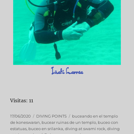
Iñaki Larrea
Visitas: 11
17/06/2020
DIVING POINTS
buceando en el templo
de koneswaran
,
bucear ruinas de un templo
,
buceo con
estatuas
,
buceo en srilanka
,
diving at swami rock
,
diving