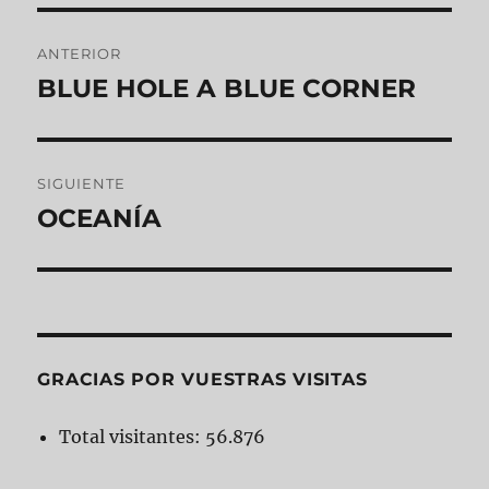
Navegación
ANTERIOR
de
BLUE HOLE A BLUE CORNER
Entrada
anterior:
entradas
SIGUIENTE
OCEANÍA
Entrada
siguiente:
GRACIAS POR VUESTRAS VISITAS
Total visitantes:
56.876