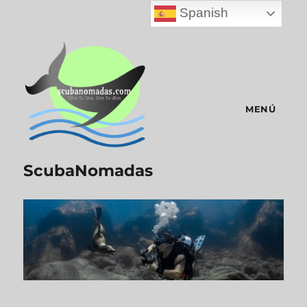
Spanish
MENÚ
ScubaNomadas