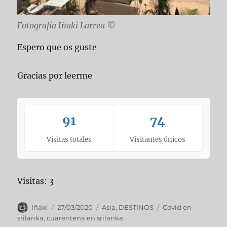
Fotografía Iñaki Larrea ©
Espero que os guste
Gracias por leerme
91
74
Visitas totales
Visitantes únicos
Visitas: 3
Autor
Publicado
Categorías
Etiquetas
Iñaki
27/03/2020
Asia
,
DESTINOS
Covid en
el
srilanka
,
cuarentena en srilanka