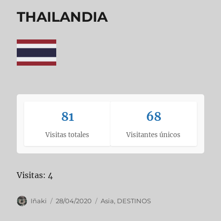
THAILANDIA
81
68
Visitas totales
Visitantes únicos
Visitas: 4
Autor
Publicado
Categorías
Iñaki
28/04/2020
Asia
,
DESTINOS
el