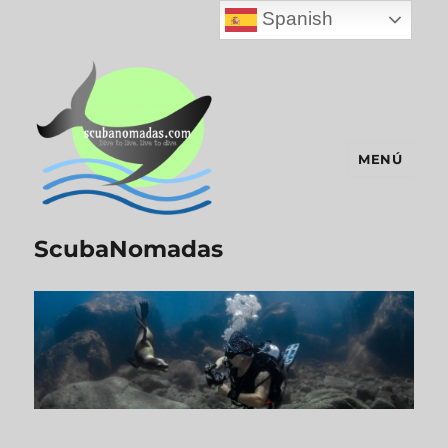
Spanish
MENÚ
ScubaNomadas