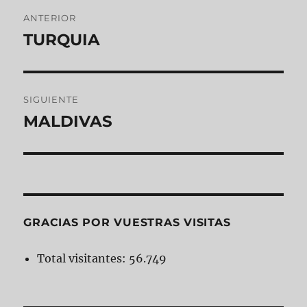
Navegación
ANTERIOR
de
TURQUIA
Entrada
anterior:
entradas
SIGUIENTE
MALDIVAS
Entrada
siguiente:
GRACIAS POR VUESTRAS VISITAS
Total visitantes:
56.749