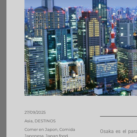
27/09/2025
Asia
,
DESTINOS
Comer en Japon
,
Comida
Osaka es el para
Japonesa
,
Japan food
,