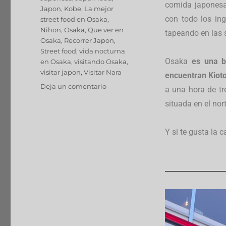
comida japonesa 
Japon
,
Kobe
,
La mejor
con todo los ing
street food en Osaka
,
Nihon
,
Osaka
,
Que ver en
tapeando en las 
Osaka
,
Recorrer Japon
,
Street food
,
vida nocturna
Osaka
es una b
en Osaka
,
visitando Osaka
,
visitar japon
,
Visitar Nara
encuentran Kiot
Deja un comentario
a una hora de tr
situada en el nor
Y si te gusta la 