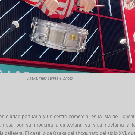
Osaka, Iñaki Larrea © photo
n ciudad portuaria y un centro comercial en la isla de Honsh
amosa por su moderna arquitectura, su vida nocturna y l
callejera. El castillo de Osaka del shogunato del siglo XVI, qu