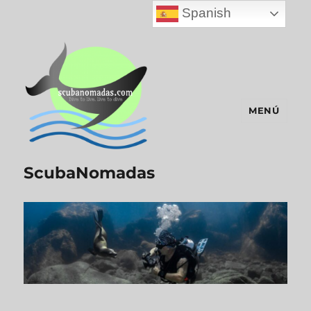
Spanish
MENÚ
ScubaNomadas