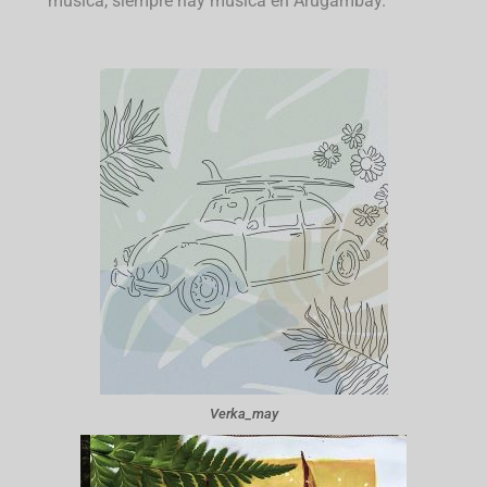
música, siempre hay musica en Arugambay.
Verka_may