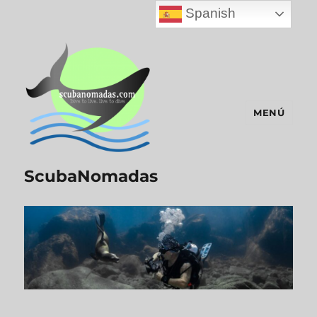
Spanish
MENÚ
ScubaNomadas