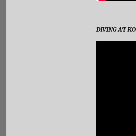
DIVING AT 