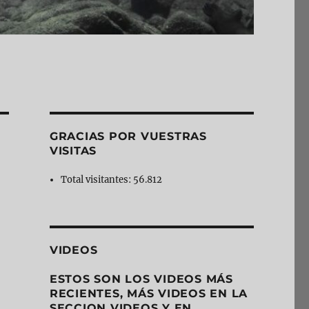
GRACIAS POR VUESTRAS
VISITAS
Total visitantes:
56.812
VIDEOS
ESTOS SON LOS VIDEOS MÁS
RECIENTES, MÁS VIDEOS EN LA
SECCION VIDEOS Y EN