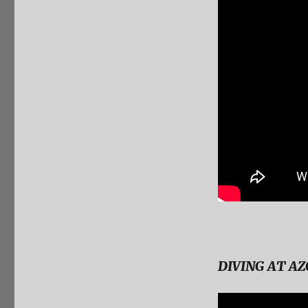
DIVING AT A