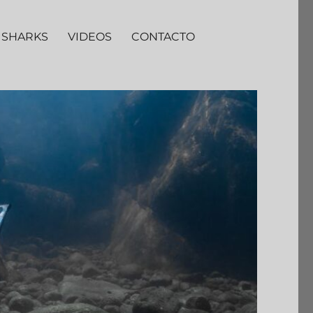
 SHARKS
VIDEOS
CONTACTO