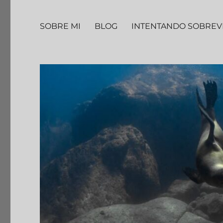
SOBRE MI
BLOG
INTENTANDO SOBREV