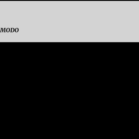
KOMODO