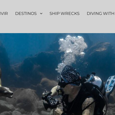
IVIR
DESTINOS
SHIP WRECKS
DIVING WITH