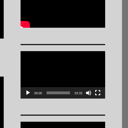
Reproductor
de
vídeo
00:00
03:33