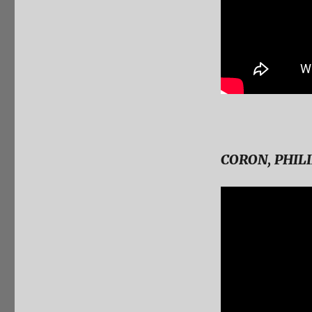
CORON, PHIL