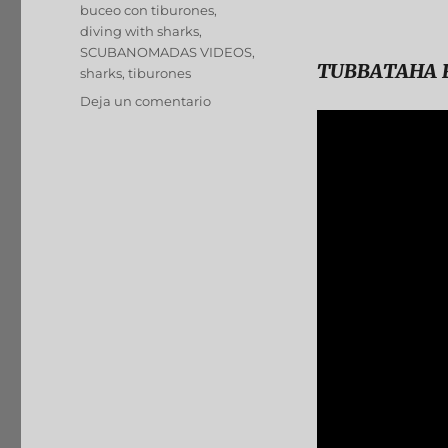
buceo con tiburones
,
diving with sharks
,
SCUBANOMADAS VIDEOS
,
TUBBATAHA 
sharks
,
tiburones
en
Deja un comentario
VIDEOS