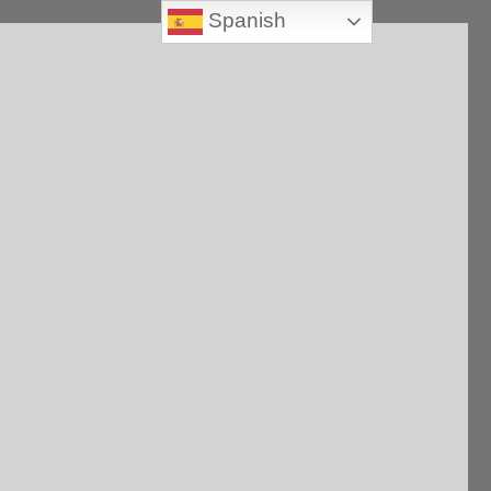
Spanish