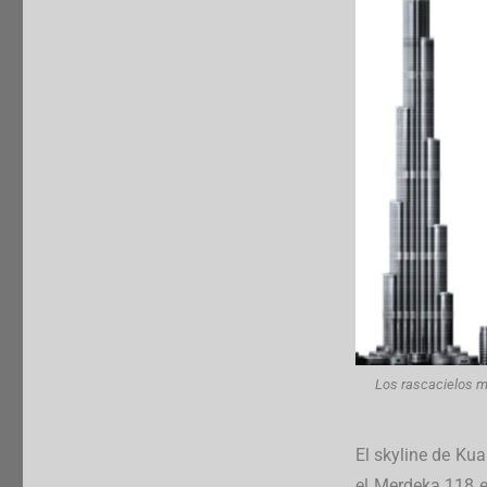
Los rascacielos ma
El skyline de Ku
el Merdeka 118 e