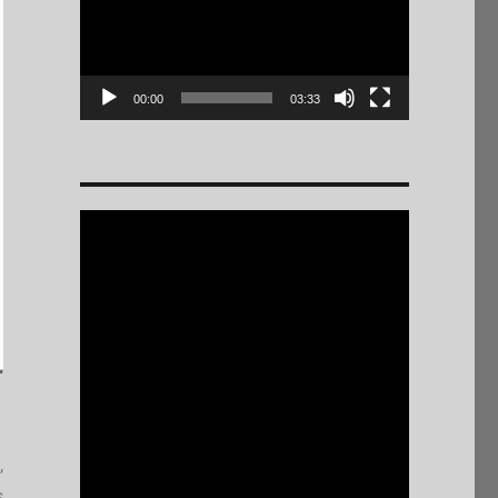
00:00
03:33
,
s