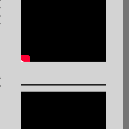
e
n
e
s
o