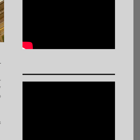
,
y
o
s