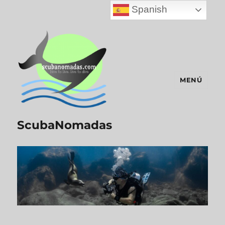
Spanish
MENÚ
ScubaNomadas