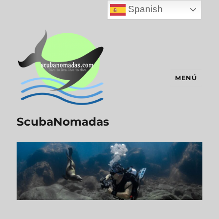
Spanish
MENÚ
ScubaNomadas