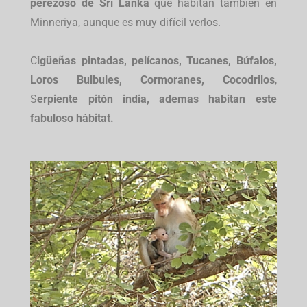
perezoso de Sri Lanka
que habitan también en
Minneriya, aunque es muy difícil verlos.
C
igüeñas pintadas, pelícanos, Tucanes, Búfalos,
Loros Bulbules, Cormoranes, Cocodrilos
,
S
erpiente pitón india, ademas habitan este
fabuloso
hábitat.