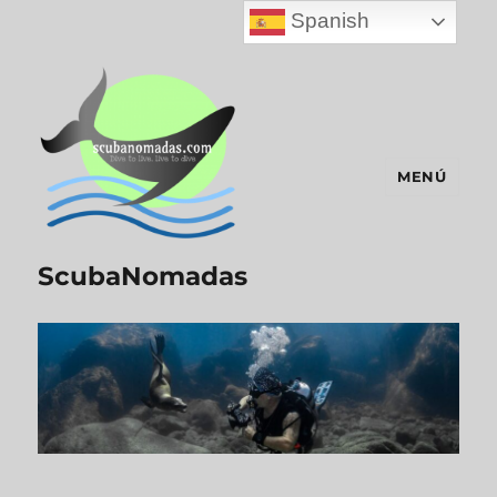
Spanish
MENÚ
ScubaNomadas