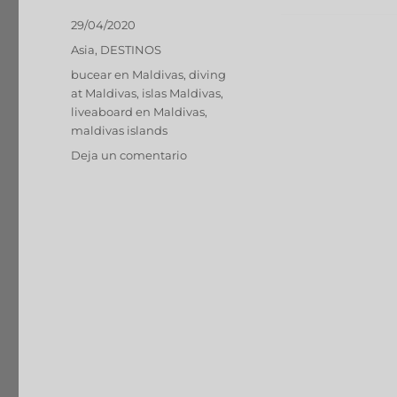
Publicado
29/04/2020
el
Categorías
Asia
,
DESTINOS
Etiquetas
bucear en Maldivas
,
diving
at Maldivas
,
islas Maldivas
,
liveaboard en Maldivas
,
maldivas islands
en
Deja un comentario
MALDIVAS