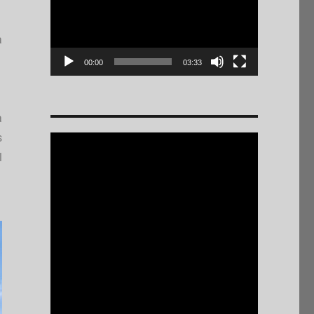
a
00:00
03:33
a
s
l