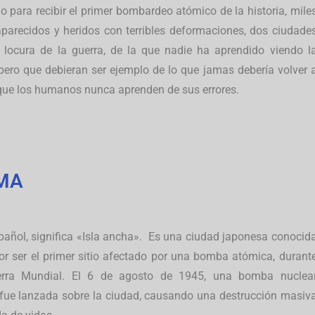
para recibir el primer bombardeo atómico de la historia, mile
parecidos y heridos con terribles deformaciones, dos ciudade
 locura de la guerra, de la que nadie ha aprendido viendo l
, pero que debieran ser ejemplo de lo que jamas debería volver 
 que los humanos nunca aprenden de sus errores.
MA
pañol, significa «Isla ancha».
Es una ciudad japonesa conocid
or ser el primer sitio afectado por una bomba atómica, durant
rra Mundial.
El 6 de agosto de 1945, una bomba nuclea
fue lanzada sobre la ciudad, causando una destrucción masiv