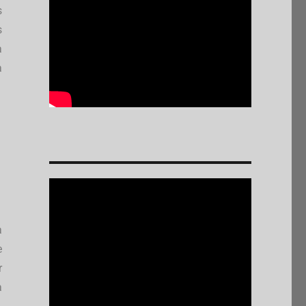
s
s
a
a
a
e
r
a