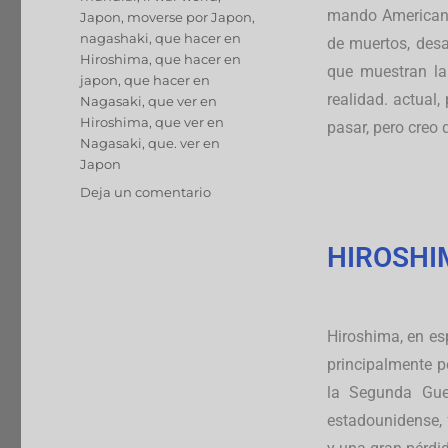
mando Americano 
Japon
,
moverse por Japon
,
nagashaki
,
que hacer en
de muertos, desa
Hiroshima
,
que hacer en
que muestran la
japon
,
que hacer en
realidad. actual
Nagasaki
,
que ver en
Hiroshima
,
que ver en
pasar, pero creo
Nagasaki
,
que. ver en
Japon
Deja un comentario
HIROSHI
Hiroshima, en es
principalmente p
la Segunda Gue
estadounidense, 