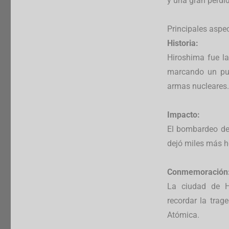
y una gran pérdid
Principales aspe
Historia:
Hiroshima fue l
marcando un punt
armas nucleares.
Impacto:
El bombardeo de
dejó miles más h
Conmemoración
La ciudad de H
recordar la trag
Atómica.