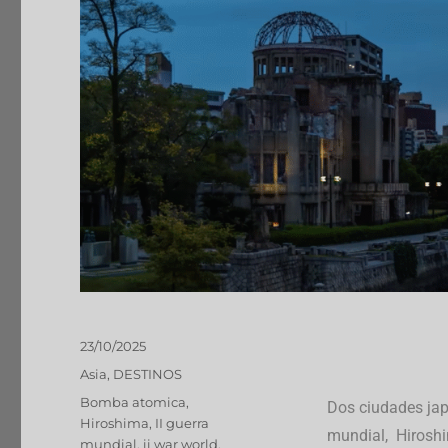
23/10/2025
Asia
,
DESTINOS
Bomba atomica
,
Dos ciudades ja
Hiroshima
,
II guerra
mundial, Hirosh
mundial
,
ii war world
,