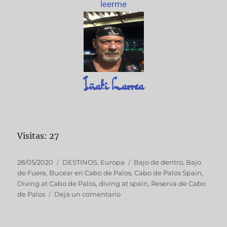
leerme
Iñaki Larrea
Visitas: 27
28/05/2020
DESTINOS
,
Europa
Bajo de dentro
,
Bajo
de Fuera
,
Bucear en Cabo de Palos
,
Cabo de Palos Spain
,
Diving at Cabo de Palos
,
diving at spain
,
Reserva de Cabo
de Palos
Deja un comentario