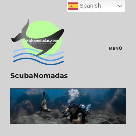
Spanish
MENÚ
ScubaNomadas