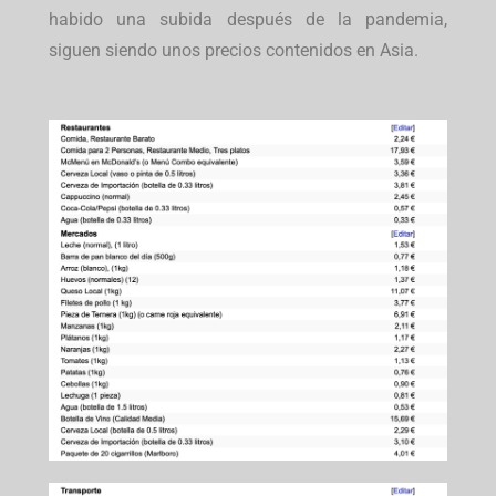
habido una subida después de la pandemia,
siguen siendo unos precios contenidos en Asia.