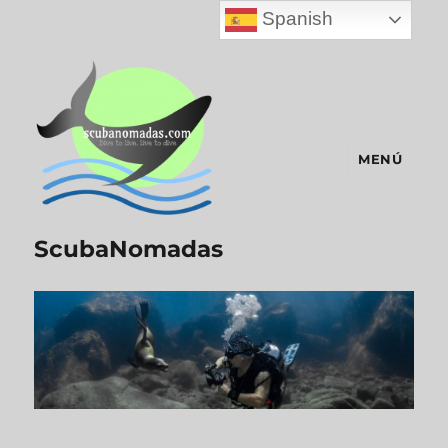
Spanish
MENÚ
ScubaNomadas