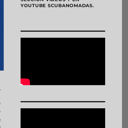
YOUTUBE SCUBANOMADAS.
y
y
e
l