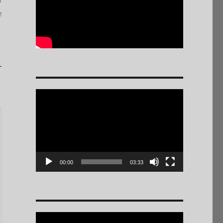
e
Reproductor
de
vídeo
00:00
03:33