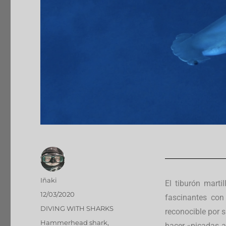
Iñaki
El tiburón marti
12/03/2020
fascinantes con
DIVING WITH SHARKS
reconocible por 
Hammerhead shark
,
hacer «picadas a