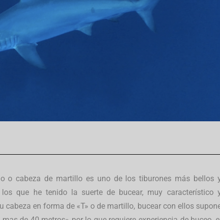
llo o cabeza de martillo es uno de los tiburones más bellos 
 los que he tenido la suerte de bucear, muy característico 
su cabeza en forma de «T» o de martillo, bucear con ellos supon
 mas de 40 metros» por lo que requiere experiencia de buceo, e