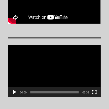
Reproductor
de
vídeo
00:00
03:33