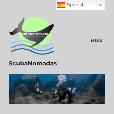
Spanish
MENÚ
ScubaNomadas